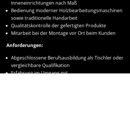
Inneneinrichtungen nach Maß
Bedienung moderner Holzbearbeitungsmaschinen
sowie traditionelle Handarbeit
Qualitätskontrolle der gefertigten Produkte
Mitarbeit bei der Montage vor Ort beim Kunden
Anforderungen:
Abgeschlossene Berufsausbildung als Tischler oder
vergleichbare Qualifikation
Erfahrung im Umgang mit
Holzbearbeitungsmaschinen
Hohes Qualitätsbewusstsein und Liebe zum Detail
Fähigkeit, technische Zeichnungen zu lesen und
umzusetzen
Wir bieten:
Eine vielseitige und verantwortungsvolle Tätigkeit